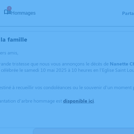
2
Part
Hommages
la famille
hers amis,
grande tristesse que nous vous annonçons le décès de
Nanette 
 célébrée le samedi 10 mai 2025 à 10 heures en l'Eglise Saint 
estiné à recueillir vos condoléances ou le souvenir d’un moment 
lantation d’arbre hommage est
disponible ici
.