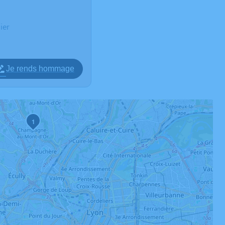
ier
Je rends hommage
1