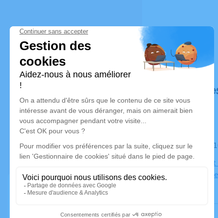
Déroulé de
Le samedi 
Eglise Sain
Champagne 