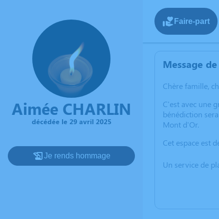
Faire-part
Message de 
Chère famille, c
Aimée CHARLIN
C'est avec une 
bénédiction sera
décédée le 29 avril 2025
Mont d'Or.
Cet espace est d
Je rends hommage
Un service de p