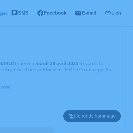
ager
SMS
Facebook
E-mail
Lien
CHARLIN
survenu
mardi 29 avril 2025
à Lyon 5. La
Louis Roi, Place Ludovic Monnier - 69410 Champagne Au
passé.
Je rends hommage