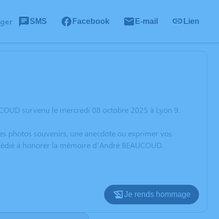
ager
SMS
Facebook
E-mail
Lien
UCOUD survenu le mercredi 08 octobre 2025 à Lyon 9.
 des photos souvenirs, une anecdote ou exprimer vos
on dédié à honorer la mémoire d’André BEAUCOUD.
Je rends hommage