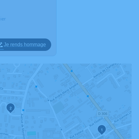
ier
Je rends hommage
2
1