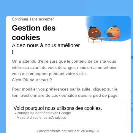
Déroulé de
Le mercred
Eglise Sain
Champagne 