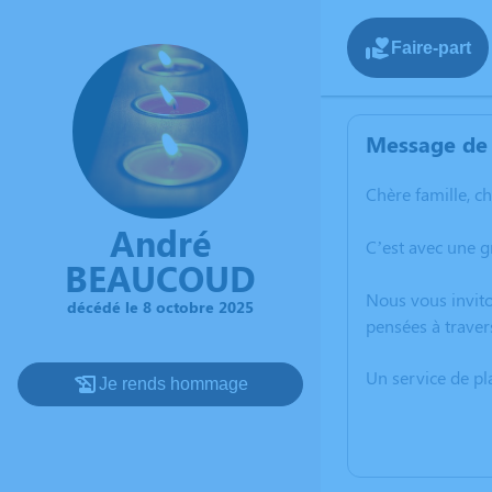
Faire-part
Message de 
Chère famille, c
André
C’est avec une 
BEAUCOUD
Nous vous invito
décédé le 8 octobre 2025
pensées à traver
Un service de p
Je rends hommage