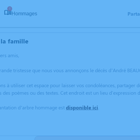
2
Part
Hommages
la famille
hers amis,
grande tristesse que nous vous annonçons le décès d’André BEA
ns à utiliser cet espace pour laisser vos condoléances, partager
s des poèmes ou des textes. Cet endroit est un lieu d'expressi
lantation d’arbre hommage est
disponible ici
.