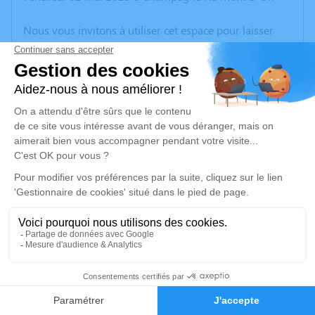
Nous vous invitons à utiliser cet espace pour laisser
vos condoléances, partager des photos souvenirs, une
anecdote ou exprimer vos pensées à travers des
poèmes ou des textes. Cet endroit est un lieu
d'expression dédié à honorer la mémoire d’Aurélien
LENCLUD.
Un service de plantation d’arbre hommage est
disponible ici
.
Je rends hommage
Cérémonie
lundi 12 mai 2025 à 10h30
86
C.F. des Monts d'Or 1 Chemin du Cimetière
69410 Champagne Au Mont d'Or
Faire-part
Hommages