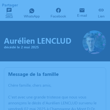
Partager
E-mail
SMS
WhatsApp
Facebook
Lien
Aurélien LENCLUD
décédé le 2 mai 2025
Message de la famille
Chère famille, chers amis,
C’est avec une grande tristesse que nous vous
annonçons le décès d’Aurélien LENCLUD survenu le
vendredi 02 mai 2025 à Champagne Au Mont D Or.