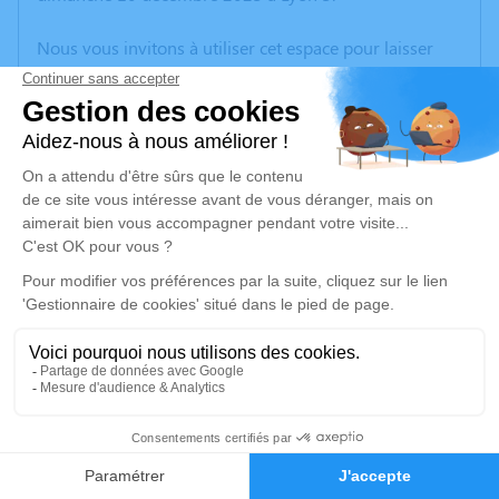
Nous vous invitons à utiliser cet espace pour laisser
vos condoléances, partager des photos souvenirs, une
anecdote ou exprimer vos pensées à travers des
poèmes ou des textes. Cet endroit est un lieu
d'expression dédié à honorer la mémoire de Claudette
DAVID.
Un service de plantation d’arbre hommage est
disponible ici
.
Je rends hommage
Cérémonie
vendredi 15 décembre 2023 à 10h30
1
69410 Champagne Au Mont d'Or
Faire-part
Hommages