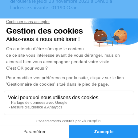
déroulera le jeudi 23 novembre 2023 à 14h00 à
l'adresse suivante : 01190 Ozan.
Un service de plantation d’arbre hommage est
disponible ici
.
Je rends hommage
Cérémonie
jeudi 23 novembre 2023 à 14h00
01190 Ozan
Je rends hommage
Déroulé des obsèques
5
Cérémonie
Faire-part
Hommages