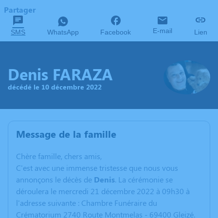
Partager
E-mail
SMS
WhatsApp
Facebook
Lien
Denis FARAZA
décédé le 10 décembre 2022
Message de la famille
C
hère famille, chers amis,
C'est avec une immense tristesse que nous vous
annonçons le décès de
Denis
. La cérémonie se
déroulera le mercredi 21 décembre 2022 à 09h30 à
l'adresse suivante : Chambre Funéraire du
Crématorium 2740 Route Montmelas - 69400 Gleizé.