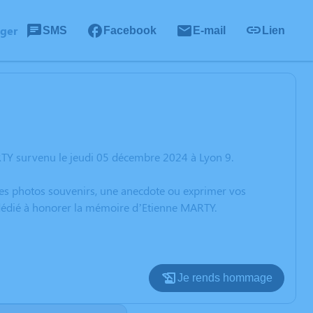
ager
SMS
Facebook
E-mail
Lien
RTY survenu le jeudi 05 décembre 2024 à Lyon 9.
 des photos souvenirs, une anecdote ou exprimer vos
n dédié à honorer la mémoire d’Etienne MARTY.
Je rends hommage