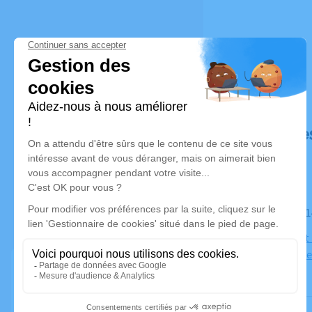
Déroulé de
Le samedi 
Eglise Sain
Champagne 