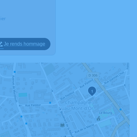
ier
Je rends hommage
1