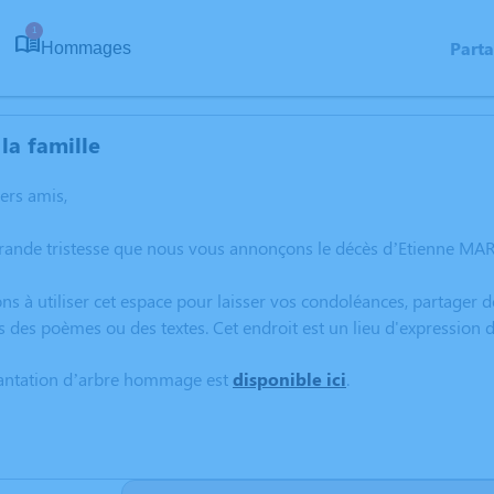
1
Part
Hommages
la famille
hers amis,
grande tristesse que nous vous annonçons le décès d’Etienne MA
ns à utiliser cet espace pour laisser vos condoléances, partager
s des poèmes ou des textes. Cet endroit est un lieu d'expressio
lantation d’arbre hommage est
disponible ici
.