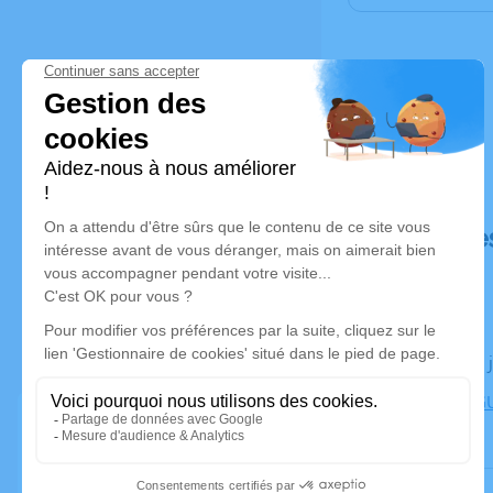
Déroulé de
Le jeudi 18
LYON 8 - GU