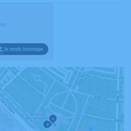
ORE
Je rends hommage
1
2