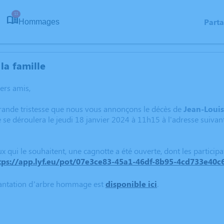
11
Part
Hommages
la famille
hers amis,
grande tristesse que nous vous annonçons le décès de
Jean-Louis
 se déroulera le jeudi 18 janvier 2024 à 11h15 à l'adresse suiv
ux qui le souhaitent, une cagnotte a été ouverte, dont les particip
tps://app.lyf.eu/pot/07e3ce83-45a1-46df-8b95-4cd733e40c
lantation d’arbre hommage est
disponible ici
.