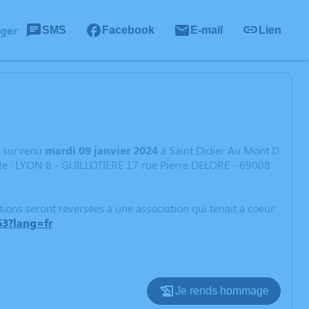
ager
SMS
Facebook
E-mail
Lien
survenu
mardi 09 janvier 2024
à Saint Didier Au Mont D
ante : LYON 8 - GUILLOTIERE 17 rue Pierre DELORE - 69008
ations seront reversées à une association qui tenait à coeur
63?lang=fr
Je rends hommage