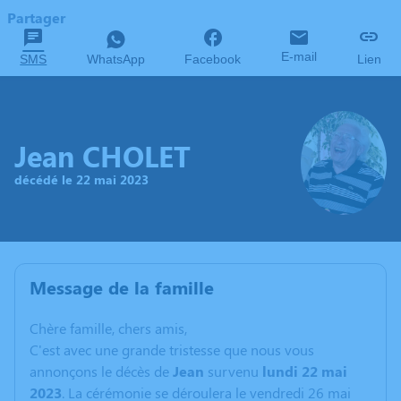
Partager
E-mail
SMS
WhatsApp
Facebook
Lien
Jean CHOLET
décédé le 22 mai 2023
Message de la famille
C
hère famille, chers amis,
C'est avec une grande tristesse que nous vous
annonçons le décès de
Jean
survenu
lundi 22 mai
2023
. La cérémonie se déroulera le vendredi 26 mai