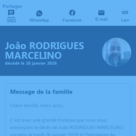
Partager
E-mail
SMS
WhatsApp
Facebook
Lien
Joâo RODRIGUES
MARCELINO
décédé le 26 janvier 2026
Message de la famille
Chère famille, chers amis,
C’est avec une grande tristesse que nous vous
annonçons le décès de Joâo RODRIGUES MARCELINO
survenu le lundi 26 janvier 2026 à Champagne Au