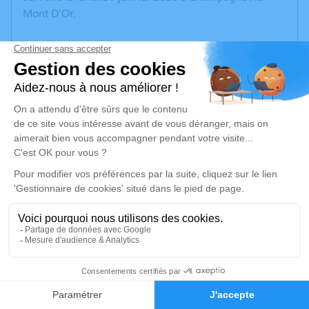
Mont D'Or.
Nous vous invitons à utiliser cet espace pour laisser
vos condoléances, partager des photos souvenirs, une
anecdote ou exprimer vos pensées à travers des
poèmes ou des textes. Cet endroit est un lieu
d'expression dédié à honorer la mémoire de Joâo
RODRIGUES MARCELINO.
Un service de plantation d’arbre hommage est
disponible ici
.
Je rends hommage
Cérémonie
1
mardi 03 février 2026 à 10h30
Eglise ND de la Sauvegarde 474 avenue de la
Faire-part
Hommages
Sauvegarde