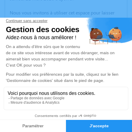
Nous vous invitons à utiliser cet espace pour laisser
vos condoléances, partager des photos souvenirs, une
anecdote ou exprimer vos pensées à travers des
poèmes ou des textes. Cet endroit est un lieu
d'expression dédié à honorer la mémoire de Josianne
BOHNY.
Un service de plantation d’arbre hommage est
disponible ici
.
Je rends hommage
Cérémonie
vendredi 27 mars 2026 à 14h00
3
Eglise Saint Louis Roi Place Ludovic Monnier
69410 Champagne Au Mont d'Or
Faire-part
Hommages