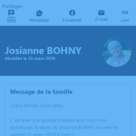
Partager
E-mail
SMS
WhatsApp
Facebook
Lien
Josianne BOHNY
décédée le 21 mars 2026
Message de la famille
Chère famille, chers amis,
C’est avec une grande tristesse que nous vous
annonçons le décès de Josianne BOHNY survenu le
samedi 21 mars 2026 à Lyon 5.