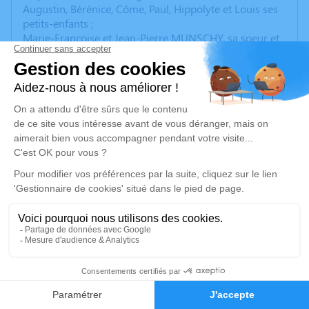
Augustin, Bérénice, Côme, Paul, Hippolyte et Louis ses
petits-enfants ;
Marie-Francoise et Jean-Pierre MUNSCHY, sa soeur et
son beau-frère ;
Vous font part du rappel à Dieu de
Louis,
Marie,
Edouard, Paul
DESCHAMPS
survenu
mardi 22 août
2023
à La Mulatière. A l'issue d'un combat admirable
contre la maladie.
Les familles DESCHAMPS, BARLET, ARPINO, ONA,
CORGIER, CHENY, s'associent à cette peine.
L'office religieux se déroulera le mardi 29 août 2023 à
10h30 en l' Eglise de Sainte-Foy- Lès-Lyon Centre 13
place Xavier Ricard 69110 Sainte-Foy-lès-Lyon - 69110
Sainte Foy lès Lyon, suivi de l'hinimation au cimetière
de la Mulatière. La famille remercie le personnel
médical de la Clinique Charcot, le Docteur Marc
PAPILLON son voisin et ami et l'ensemble du personnel
soignant qui l'a accompagné et en partculier les
4
infirmiers et infirmières et son auxiliaire de vie.
Faire-part
Hommages