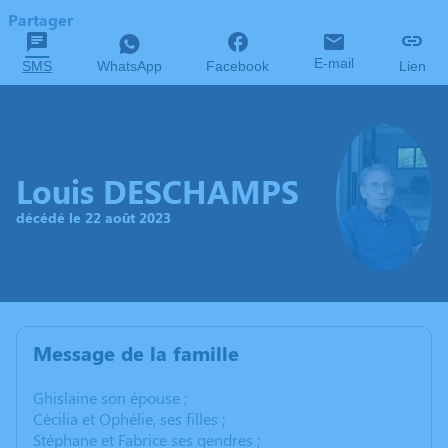
Partager
E-mail
SMS
WhatsApp
Facebook
Lien
Louis DESCHAMPS
décédé le 22 août 2023
Message de la famille
Ghislaine son épouse ;
Cécilia et Ophélie, ses filles ;
Stéphane et Fabrice ses gendres ;