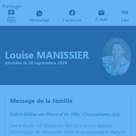
Partager
E-mail
SMS
WhatsApp
Facebook
Lien
Louise MANISSIER
décédée le 28 septembre 2024
Message de la famille
Saint-Didier-au-Mont-d'Or (69), Chamalières (63)
Ses enfants : M. Manissier Bernard et son épouse
Dominique, M. Manissier René et sa compagne Maryse