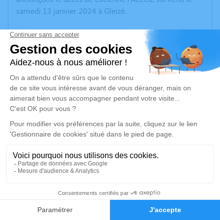
samedi 13 janvier 2024 à Gleizé.
Nous vous invitons à utiliser cet espace pour laisser
vos condoléances, partager des photos souvenirs, une
anecdote ou exprimer vos pensées à travers des
poèmes ou des textes. Cet endroit est un lieu
d'expression dédié à honorer la mémoire de Lucienne
FALCOZ.
Un service de plantation d’arbre hommage est
disponible ici
.
Je rends hommage
Inhumation
1
vendredi 19 janvier 2024 à 11h00
communal 34 Rue du Cimetière
Faire-part
Hommages
69450 Saint Cyr Au Mont d'Or