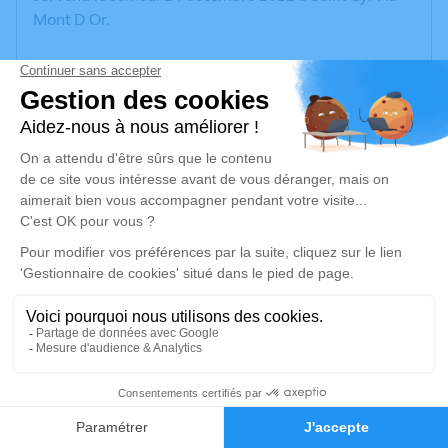
Mont D Or.
Nous vous invitons à utiliser cet espace pour laisser
vos condoléances, partager des photos souvenirs, une
anecdote ou exprimer vos pensées à travers des
poèmes ou des textes. Cet endroit est un lieu
d'expression dédié à honorer la mémoire de Marie-
Gabrielle CALMON.
Un service de plantation d’arbre hommage est
disponible ici
.
Je rends hommage
Cérémonie
1
jeudi 05 janvier 2023 à 14h00
69450 Saint Cyr Au Mont d'Or
Faire-part
Hommages