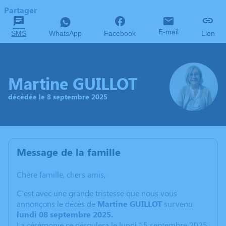
Partager
E-mail
SMS
WhatsApp
Facebook
Lien
Martine GUILLOT
décédée le 8 septembre 2025
Message de la famille
Chère famille, chers amis,
C'est avec une grande tristesse que nous vous
annonçons le décès de
Martine GUILLOT
survenu
lundi 08 septembre 2025.
La cérémonie se déroulera le lundi 15 septembre 2025