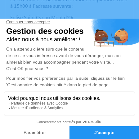
à 15h00 à l'adresse suivante :
Eglise Saint Cyr au Mont d’Or
1 Place Chanoine Chatard
69450 Saint Cyr Au Mont d'Or.
Nous vous invitons à utiliser cet espace pour laisser
vos condoléances, partager des photos souvenirs, une
anecdote ou exprimer vos pensées à travers des
poèmes ou des textes.
Cet endroit est un lieu d'expression dédié à honorer la
mémoire de Martine GUILLOT.
Ni fleurs, ni plaques.
Une urne sera à disposition lors de la cérémonie
d’adieu ainsi qu’une cagnotte en ligne.
Voici la page de collecte pour honorer sa mémoire tout
en soutenant la lutte contre le cancer.
Merci.
2
https://tinyurl.com/29sboym8
Faire-part
Hommages