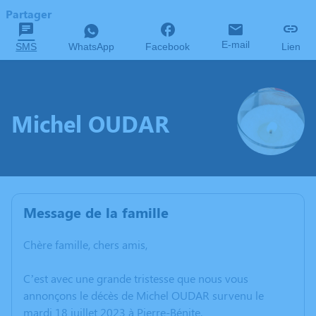
Partager
E-mail
SMS
WhatsApp
Facebook
Lien
Michel OUDAR
Message de la famille
Chère famille, chers amis,
C’est avec une grande tristesse que nous vous
annonçons le décès de Michel OUDAR survenu le
mardi 18 juillet 2023 à Pierre-Bénite.