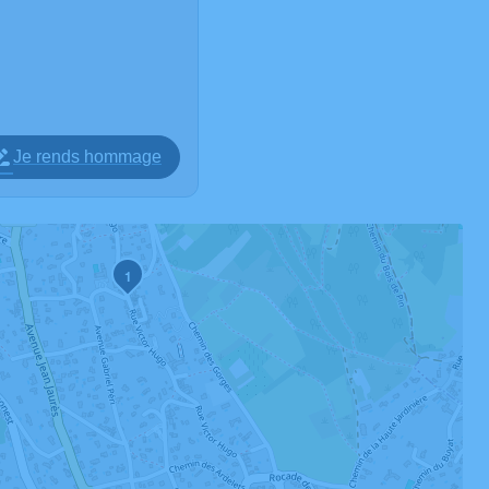
Je rends hommage
1