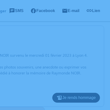
ager
SMS
Facebook
E-mail
Lien
NOIR survenu le mercredi 01 février 2023 à Lyon 4.
 des photos souvenirs, une anecdote ou exprimer vos
on dédié à honorer la mémoire de Raymonde NOIR.
Je rends hommage