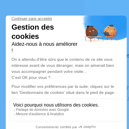
Déroulé de
Le mardi 0
Chapelle St