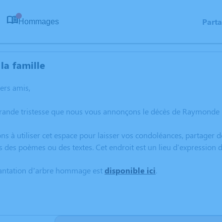
Part
Hommages
0
la famille
hers amis,
grande tristesse que nous vous annonçons le décès de Raymonde 
ns à utiliser cet espace pour laisser vos condoléances, partager
s des poèmes ou des textes. Cet endroit est un lieu d'expressi
lantation d’arbre hommage est
disponible ici
.