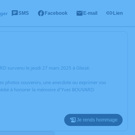
ager
SMS
Facebook
E-mail
Lien
RD survenu le jeudi 27 mars 2025 à Gleizé.
 des photos souvenirs, une anecdote ou exprimer vos
n dédié à honorer la mémoire d’Yves BOUVARD.
Je rends hommage