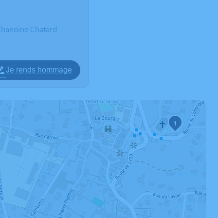
e Chanoine Chatard
Je rends hommage
1