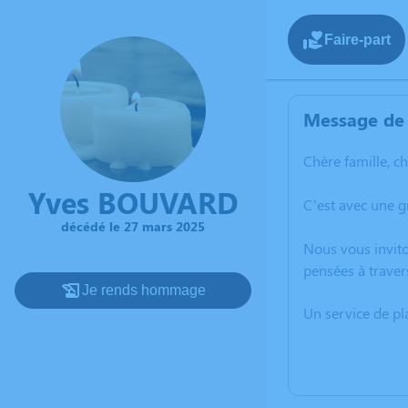
Faire-part
Message de 
Chère famille, c
Yves BOUVARD
C’est avec une 
décédé le 27 mars 2025
Nous vous invito
pensées à traver
Je rends hommage
Un service de p