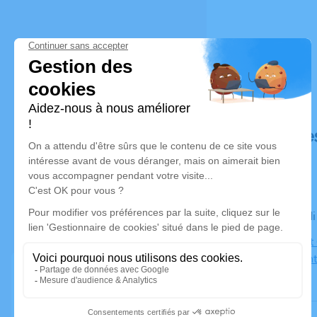
Déroulé de
Le mercred
Eglise Saint
69450 Saint