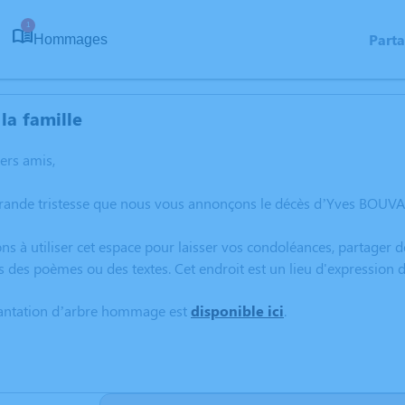
1
Part
Hommages
la famille
hers amis,
grande tristesse que nous vous annonçons le décès d’Yves BOUVA
ns à utiliser cet espace pour laisser vos condoléances, partager
s des poèmes ou des textes. Cet endroit est un lieu d'expressio
lantation d’arbre hommage est
disponible ici
.