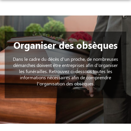
Aller
au
NOS SERVICES
contenu
NOS AGENCES
ORGANISER DES OBSÈQUES
NOTRE CHAMBRE FUNÉRAIRE
CHAMPAGNE-AU-MONT-D’OR
PRÉVOIR SES OBSÈQUES
Organiser des obsèques
AVIS DE DÉCÈS
SAINT-CYR-AU-MONT-D’OR
MONUMENTS FUNÉRAIRES
Dans le cadre du décès d’un proche, de nombreuses
démarches doivent être entreprises afin d’organiser
SERVICES AUX FAMILLES
les funérailles. Retrouvez ci-dessous toutes les
informations nécessaires afin de comprendre
l’organisation des obsèques.