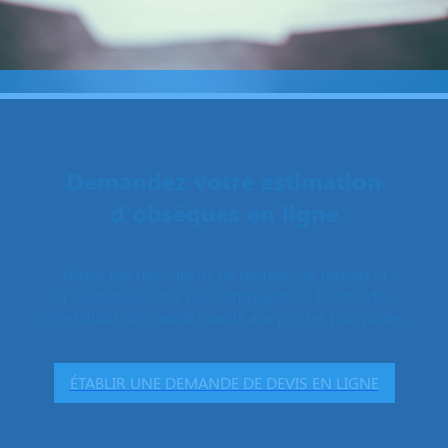
Demandez votre estimation
d'obsèques en ligne
Portés par des valeurs de partage, de respect et
d’excellence, nous nous engageons à fournir des
prestations de grande qualité aux prix les plus justes.
ÉTABLIR UNE DEMANDE DE DEVIS EN LIGNE