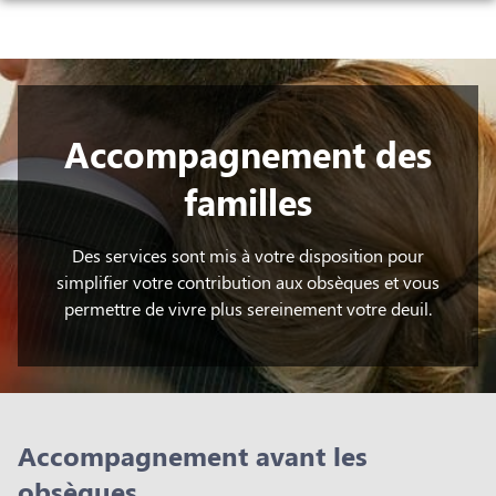
NOS SERVICES
NOS AGENCES
ORGANISER DES OBSÈQUES
NOTRE CHAMBRE FUNÉRAIRE
Accompagnement des
CHAMPAGNE-AU-MONT-D’OR
PRÉVOIR SES OBSÈQUES
AVIS DE DÉCÈS
familles
SAINT-CYR-AU-MONT-D’OR
MONUMENTS FUNÉRAIRES
SERVICES AUX FAMILLES
Des services sont mis à votre disposition pour
simplifier votre contribution aux obsèques et vous
permettre de vivre plus sereinement votre deuil.
Accompagnement avant les
obsèques