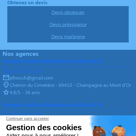
Obtenez un devis
Devis obsèques
Devis prévoyance
Devis marbrerie
Nos agences
Pompes Funèbres Marbrerie des Monts d'Or
04 65 66 36 39
pfmo.ch@gmail.com
Chemin du Cimetière - 69410 - Champagne au Mont d'Or
4.8/5 - 36 avis
Pompes Funèbres Marbrerie des Monts d'Or
04 58 46 14 20
pfmo.sc@gmail.com
43, Avenue Gambetta - 69450 - Saint-Cyr-au-Mont-d'Or
4.8/5 - 34 avis